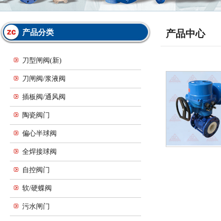
产品分类
产品中心
刀型闸阀(新)
刀闸阀/浆液阀
插板阀/通风阀
陶瓷阀门
偏心半球阀
全焊接球阀
自控阀门
软/硬蝶阀
污水闸门